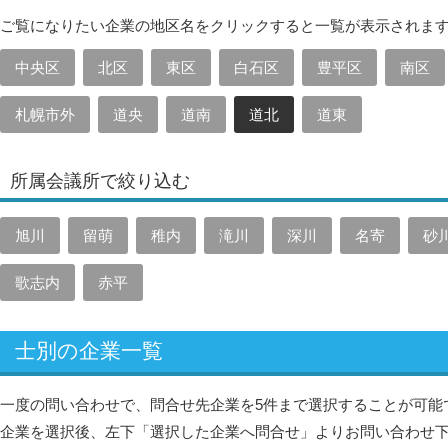
ご覧になりたい企業の地区名をクリックすると一覧が表示されま
中央区
北区
東区
白石区
豊平区
南区
札幌市外
道央
道南
道北
道東
所属会議所で絞り込む
旭川
留萌
稚内
滝川
深川
名寄
砂
歌志内
赤平
士別の企業一覧
一度の問い合わせで、問合せ先企業を5件まで選択することが可能
企業を選択後、左下「選択した企業へ問合せ」よりお問い合わせ