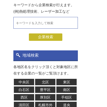
キーワードから企業検索が行えます。
(例)熱処理技術、レーザー加工など
地域検索
各地区名をクリック頂くと対象地区に所
在する企業の一覧がご覧頂けます。
中央区
北区
東区
白石区
豊平区
南区
西区
厚別区
手稲区
清田区
札幌市外
道央