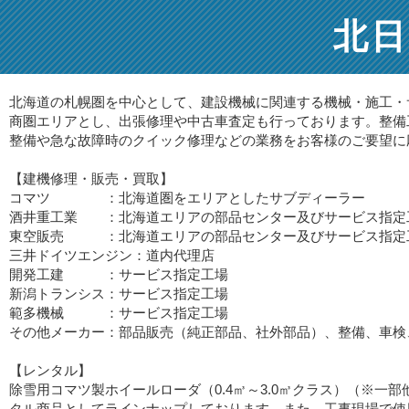
北
北海道の札幌圏を中心として、建設機械に関連する機械・施工・
商圏エリアとし、出張修理や中古車査定も行っております。整備
整備や急な故障時のクイック修理などの業務をお客様のご要望に
【建機修理・販売・買取】
コマツ ：北海道圏をエリアとしたサブディーラー
酒井重工業 ：北海道エリアの部品センター及びサービス指定
東空販売 ：北海道エリアの部品センター及びサービス指定
三井ドイツエンジン：道内代理店
開発工建 ：サービス指定工場
新潟トランシス：サービス指定工場
範多機械 ：サービス指定工場
その他メーカー：部品販売（純正部品、社外部品）、整備、車検
【レンタル】
除雪用コマツ製ホイールローダ（0.4㎥～3.0㎥クラス）（※一部
タル商品としてラインナップしております。また、工事現場で使用