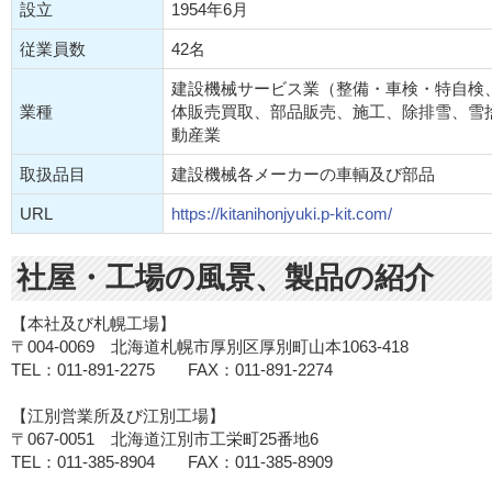
設立
1954年6月
従業員数
42名
建設機械サービス業（整備・車検・特自検
業種
体販売買取、部品販売、施工、除排雪、雪
動産業
取扱品目
建設機械各メーカーの車輌及び部品
URL
https://kitanihonjyuki.p-kit.com/
社屋・工場の風景、製品の紹介
【本社及び札幌工場】
〒004-0069 北海道札幌市厚別区厚別町山本1063-418
TEL：011-891-2275 FAX：011-891-2274
【江別営業所及び江別工場】
〒067-0051 北海道江別市工栄町25番地6
TEL：011-385-8904 FAX：011-385-8909