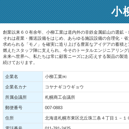
小
創業以来６０有余年、小柳工業は道内外の非鉄金属鉱山の選鉱・
それは産業・搬送設備をはじめ、あらゆる施設設備の合理化・省
求められる「モノ」を確実に造り上げる豊富なアイデアの蓄積と
燃えたスタッフ陣に支えられ、今そのトータルエンジニアリング
未来へ世界へ、私たちは常に顧客ニーズにお応えする製品の製造
続けております。
企業名
小柳工業㈱
企業名カナ
コヤナギコウギョウ
所属会議所
札幌商工会議所
郵便番号
007-0883
住所
北海道札幌市東区北丘珠三条４丁目１－１
電話番号
011-781-2425