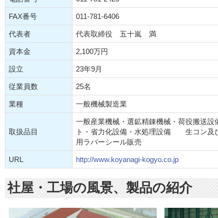
FAX番号
011-781-6406
代表者
代表取締役 五十嵐 満
資本金
2,100万円
設立
23年9月
従業員数
25名
業種
一般機械製造業
一般産業機械・選鉱精錬機械・荷役搬送設
取扱品目
ト・省力化設備・水処理設備 生コン及
用ラバーシール販売
URL
http://www.koyanagi-kogyo.co.jp
社屋・工場の風景、製品の紹介