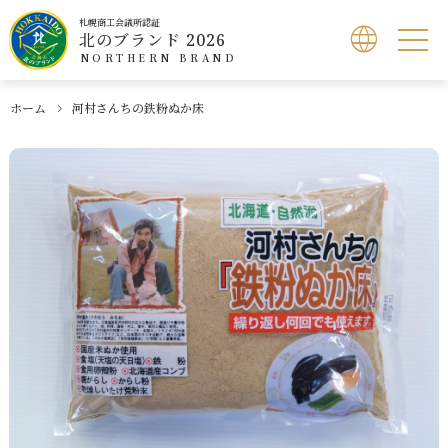
札幌商工会議所認証
北のブランド 2026
NORTHERN BRAND
ホーム
河村さんちの鉄粉ぬか床
北のブランドとは
認証製品検索
北のブランドショップ
応募方法
お問い合わせ