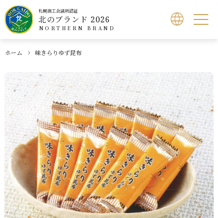
札幌商工会議所認証
北のブランド 2026
NORTHERN BRAND
ホーム
味きらりゆず昆布
北のブランドとは
認証製品検索
北のブランドショップ
応募方法
お問い合わせ