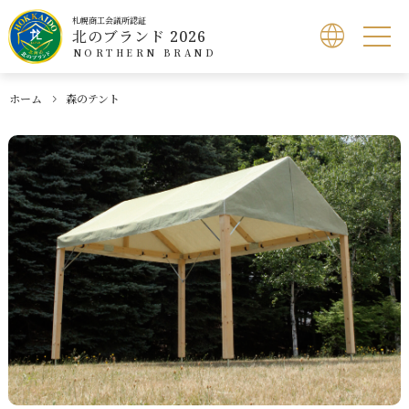
札幌商工会議所認証
北のブランド 2026
NORTHERN BRAND
ホーム
森のテント
北のブランドとは
認証製品検索
北のブランドショップ
応募方法
お問い合わせ