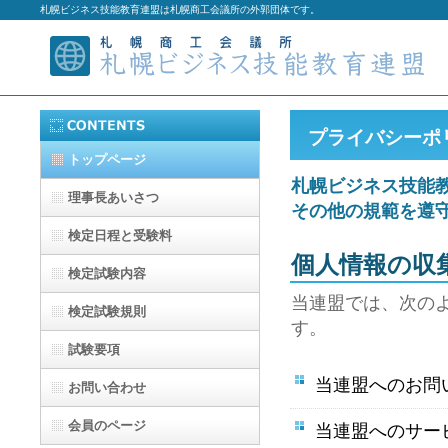
札幌ビジネス技能教育連盟は札幌商工会議所の外郭団体です。
プライバシーポ
トップページ
札幌ビジネス技能
理事長あいさつ
その他の規範を遵
検定日程と受験料
個人情報の収
検定試験内容
当連盟では、次の
検定試験規則
す。
試験要項
当連盟へのお問
お問い合わせ
会員のページ
当連盟へのサー