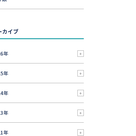
ーカイブ
26年
25年
24年
23年
21年