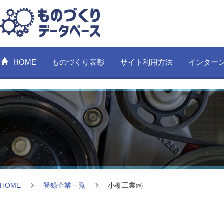
HOME
ものづくり表彰
サイト利用方法
インター
HOME
登録企業一覧
小柳工業㈱