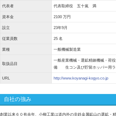
代表者
代表取締役 五十嵐 満
資本金
2100 万円
設立
23年9月
従業員数
25 名
業種
一般機械製造業
一般産業機械・選鉱精錬機械・荷役
取扱品目
備 生コン及び貯留ホッパー用ラ
URL
http://www.koyanagi-kogyo.co.jp
自社の強み
創業以来６０有余年、小柳工業は道内外の非鉄金属鉱山の選鉱・