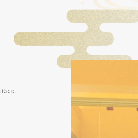
は
年代には、