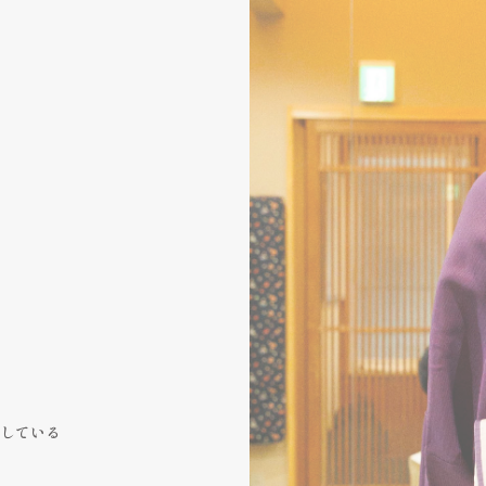
加している
、