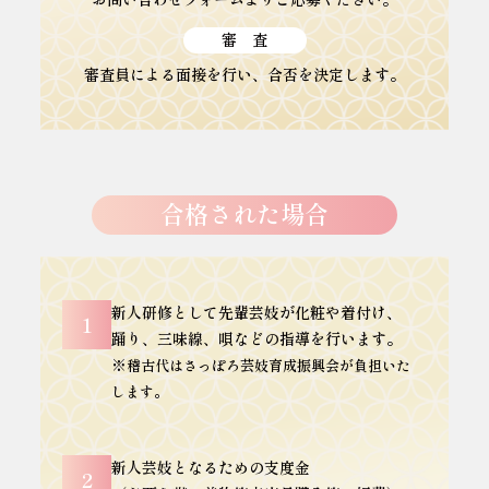
審 査
審査員による面接を行い、合否を決定します。
合格された場合
新人研修として先輩芸妓が化粧や着付け、
1
踊り、三味線、唄などの指導を行います。
※稽古代はさっぽろ芸妓育成振興会が負担いた
します。
新人芸妓となるための支度金
2