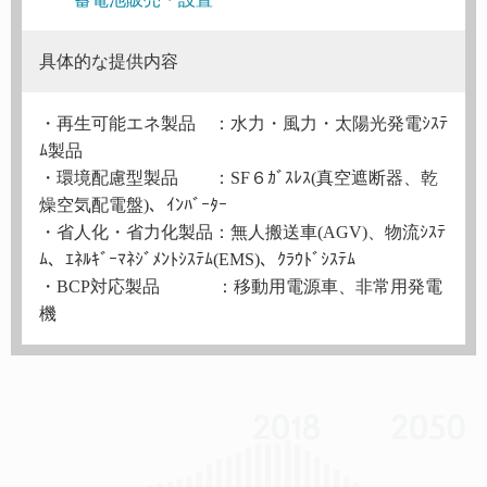
具体的な提供内容
・再生可能エネ製品 ：水力・風力・太陽光発電ｼｽﾃ
ﾑ製品
・環境配慮型製品 ：SF６ｶﾞｽﾚｽ(真空遮断器、乾
燥空気配電盤)、ｲﾝﾊﾞｰﾀｰ
・省人化・省力化製品：無人搬送車(AGV)、物流ｼｽﾃ
ﾑ、ｴﾈﾙｷﾞｰﾏﾈｼﾞﾒﾝﾄｼｽﾃﾑ(EMS)、ｸﾗｳﾄﾞｼｽﾃﾑ
・BCP対応製品 ：移動用電源車、非常用発電
機