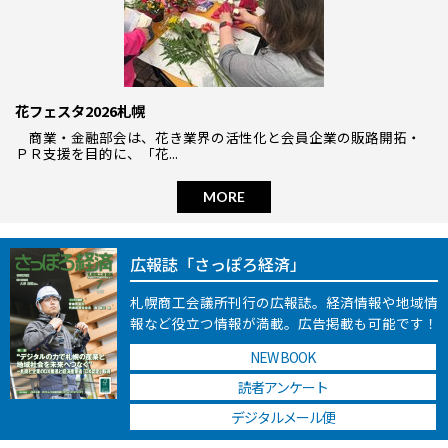
花フェスタ2026札幌
商業・金融部会は、花き業界の活性化と会員企業の販路開拓・
ＰＲ支援を目的に、「花...
MORE
広報誌「さっぽろ経済」
札幌商工会議所刊行の広報誌。
経済情報や地域情
報など役立つ情報が
満載。広告掲載も可能です！
NEW BOOK
読者アンケート
デジタルメール便