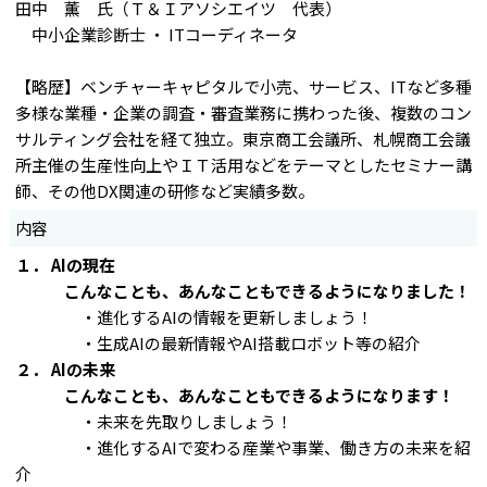
田中 薫 氏（Ｔ＆Ｉアソシエイツ 代表）
中小企業診断士 ・ ITコーディネータ
【略歴】ベンチャーキャピタルで小売、サービス、ITなど多種
多様な業種・企業の調査・審査業務に携わった後、複数のコン
サルティング会社を経て独立。東京商工会議所、札幌商工会議
所主催の生産性向上やＩＴ活用などをテーマとしたセミナー講
師、その他DX関連の研修など実績多数。
内容
１．
AI
の現在
こんなことも、あんなこともできるようになりました！
・進化するAIの情報を更新しましょう！
・生成AIの最新情報やAI搭載ロボット等の紹介
２．
AI
の未来
こんなことも、あんなこともできるようになります！
・未来を先取りしましょう！
・進化するAIで変わる産業や事業、働き方の未来を紹
介