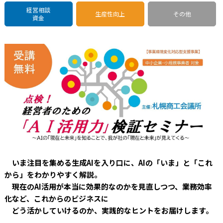
経営相談
生産性向上
その他
資金
いま注目を集める生成
AI
を入り口に、
AI
の「いま」と「これ
から」をわかりやすく解説。
現在の
AI
活用が本当に効果的なのかを見直しつつ、業務効率
化など、
これからのビジネスに
どう活かしていけるのか、実践的なヒントをお届けします。