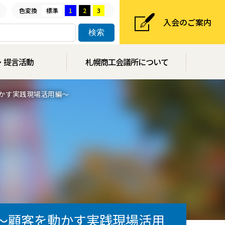
色変換
標準
1
2
3
入会のご案内
・提言活動
札幌商工会議所について
を動かす実践現場活用編～
講座～顧客を動かす実践現場活用