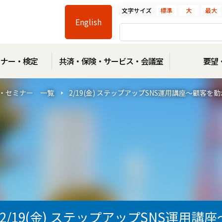
文字サイズ
標準
大
最大
Facebook
Line
Instagram
Youtube
English
ミナー・検定
共済・保険・サービス・会議室
要望
・セミナー 一覧
2/19(金) ステップアップSNS運用講座～顧客
2/19(金) ステップアップSNS運用