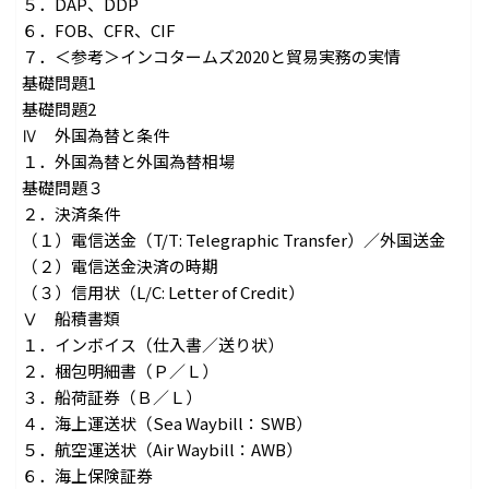
５．DAP、DDP
６．FOB、CFR、CIF
７．＜参考＞インコタームズ2020と貿易実務の実情
基礎問題1
基礎問題2
Ⅳ 外国為替と条件
１．外国為替と外国為替相場
基礎問題３
２．決済条件
（１）電信送金（T/T: Telegraphic Transfer）／外国送金
（２）電信送金決済の時期
（３）信用状（L/C: Letter of Credit）
Ⅴ 船積書類
１．インボイス（仕入書／送り状）
２．梱包明細書（Ｐ／Ｌ）
３．船荷証券（Ｂ／Ｌ）
４．海上運送状（Sea Waybill：SWB）
５．航空運送状（Air Waybill：AWB）
６．海上保険証券