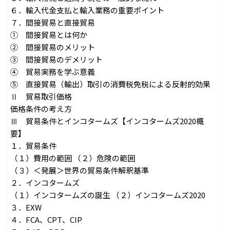
６．輸入代金支払と輸入業務の重要ポイント
７．間接貿易と直接貿易
① 間接貿易とは何か
② 間接貿易のメリット
③ 間接貿易のデメリット
④ 貿易実務を学ぶ意義
⑤ 直接貿易（輸出）取引の消費税免税による反射的効果
Ⅱ 貿易取引価格
価格条件の考え方
Ⅲ 貿易条件とインコタームズ【インコタームズ2020概
要】
１．貿易条件
（１）費用の範囲 （２）危険の範囲
（３）＜発展＞世界の貿易条件解釈基準
２．インコタームズ
（１）インコタームズの誕生 （２）インコタームズ2020
３．EXW
４．FCA、CPT、CIP