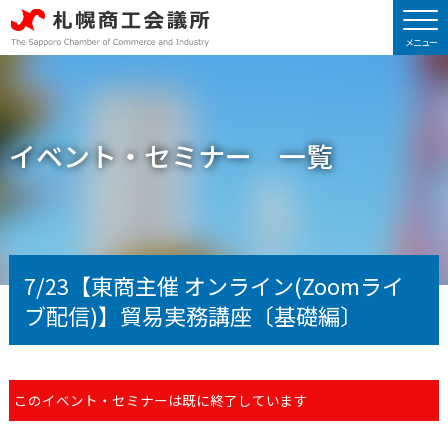
イベント・セミナー 一覧
7/23【東商主催 オンライン(Zoomライ
ブ配信)】貿易実務講座〔基礎編〕
このイベント・セミナーは既に終了しています