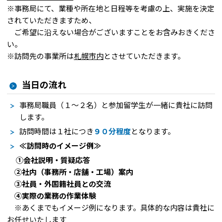
※事務局にて、業種や所在地と日程等を考慮の上、実施を決定
されていただきますため、
ご希望に沿えない場合がございますことをお含みおきくださ
い。
※訪問先の事業所は
札幌市内
とさせていただきます。
当日の流れ
事務局職員（１～２名）と参加留学生が一緒に貴社に訪問
します。
訪問時間は１社につき
９
０分程度
となります。
≪訪問時のイメージ例≫
①会社説明・質疑応答
②社内（事務所・店舗・工場）案内
③社員・外国籍社員との交流
④実際の業務の作業体験
※あくまでもイメージ例になります。具体的な内容は貴社に
お任せいたします