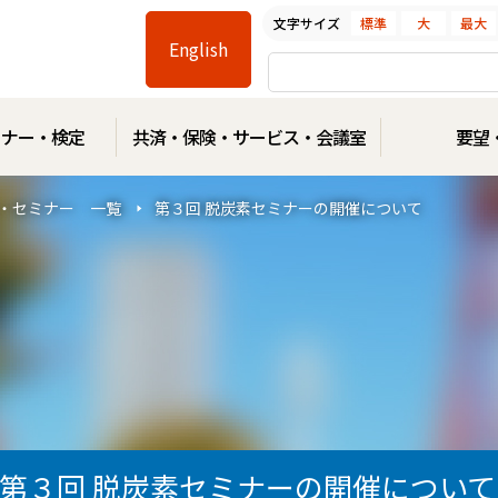
文字サイズ
標準
大
最大
Facebook
Line
Instagram
Youtube
English
ミナー・検定
共済・保険・サービス・会議室
要望
・セミナー 一覧
第３回 脱炭素セミナーの開催について
第３回 脱炭素セミナーの開催について