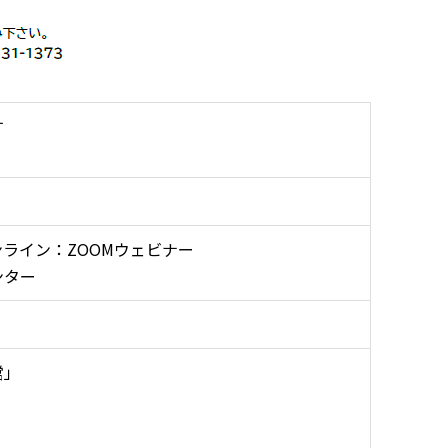
す
ライン：ZOOMウェビナー
ンター
営」