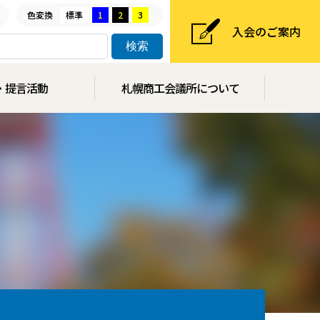
色変換
標準
1
2
3
入会のご案内
・提言活動
札幌商工会議所について