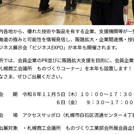
内各地から、優れた技術や製品を有する企業、支援機関等が一
海道の強みと可能性を情報発信し、販路拡大・企業間連携・技
ジネス展示会「ビジネスEXPO」が本年も開催されます。
所では、会員企業のPR並びに販路拡大支援を目的に、会員企
札幌商工会議所 ものづくりコーナー」を本年も設置します！
なさま、ぜひご出展ください。
会 期 令和８年１１月５日（木）１０：００～１７：３０
６日（金） ９：３０～１７：００
会 場 アクセスサッポロ（札幌市白石区流通センター４丁
出展対象 ・札幌商工会議所 ものづくり工業部会所属会員企