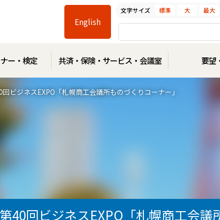
文字サイズ
標準
大
最大
Facebook
Line
Instagram
Youtube
English
ミナー・検定
共済・保険・サービス・会議室
要望
40回ビジネスEXPO「札幌商工会議所ものづくりコーナー」
第40回ビジネスEXPO「札幌商工会