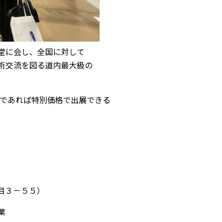
堂に会し、全国に対して
術交流を図る道内最大級の
業であれば特別価格で出展できる
目３－５５）
業