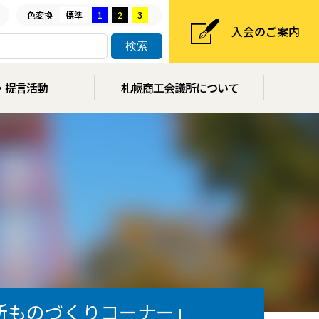
色変換
標準
1
2
3
入会のご案内
・提言活動
札幌商工会議所について
議所ものづくりコーナー」