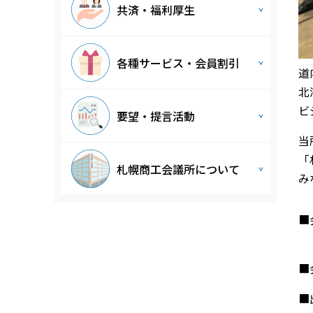
共済・福利厚生
各種サービス・会員割引
道
北
ビ
要望・提言活動
当
「
札幌商工会議所について
み
■
■
■