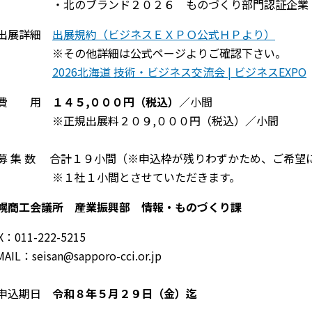
北のブランド２０２６ ものづくり部門認証企業
出展詳細
出展規約（ビジネスＥＸＰＯ公式ＨＰより）
その他詳細は公式ページよりご確認下さい。
2026北海道 技術・ビジネス交流会 | ビジネスEXPO
■費 用
１４５,０００円（税込）
／小間
正規出展料２０９,０００円（税込）／小間
募 集 数 合計１９小間（※申込枠が残りわずかため、ご希望
※１社１小間とさせていただきます。
幌商工会議所 産業振興部 情報・ものづくり課
X：011-222-5215
MAIL：seisan@sapporo-cci.or.jp
申込期日
令和８年５月２９日（金）迄