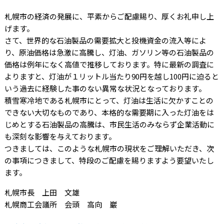
札幌市の経済の発展に、平素からご配慮賜り、厚くお礼申し上
げます。
さて、世界的な石油製品の需要拡大と投機資金の流入等によ
り、原油価格は急激に高騰し、灯油、ガソリン等の石油製品の
価格は例年になく高値で推移しております。特に最新の調査に
よりますと、灯油が１リットル当たり90円を越し100円に迫ると
いう過去に経験した事のない異常な状況となっております。
積雪寒冷地である札幌市にとって、灯油は生活に欠かすことの
できない大切なものであり、本格的な需要期に入った灯油をは
じめとする石油製品の高騰は、市民生活のみならず企業活動に
も深刻な影響を与えております。
つきましては、このような札幌市の現状をご理解いただき、次
の事項につきまして、特段のご配慮を賜りますよう要望いたし
ます。
札幌市長 上田 文雄
札幌商工会議所 会頭 高向 巖