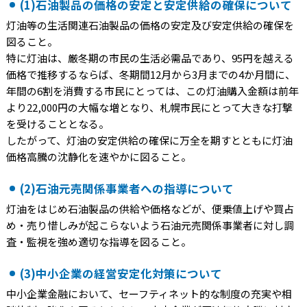
(1)石油製品の価格の安定と安定供給の確保について
灯油等の生活関連石油製品の価格の安定及び安定供給の確保を
図ること。
特に灯油は、厳冬期の市民の生活必需品であり、95円を越える
価格で推移するならば、冬期間12月から3月までの4か月間に、
年間の6割を消費する市民にとっては、この灯油購入金額は前年
より22,000円の大幅な増となり、札幌市民にとって大きな打撃
を受けることとなる。
したがって、灯油の安定供給の確保に万全を期すとともに灯油
価格高騰の沈静化を速やかに図ること。
(2)石油元売関係事業者への指導について
灯油をはじめ石油製品の供給や価格などが、便乗値上げや買占
め・売り惜しみが起こらないよう石油元売関係事業者に対し調
査・監視を強め適切な指導を図ること。
(3)中小企業の経営安定化対策について
中小企業金融において、セーフティネット的な制度の充実や相