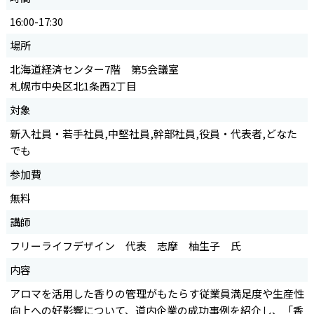
16:00-17:30
場所
北海道経済センター7階 第5会議室
札幌市中央区北1条西2丁目
対象
新入社員・若手社員,中堅社員,幹部社員,役員・代表者,どなた
でも
参加費
無料
講師
フリーライフデザイン 代表 志摩 柚生子 氏
内容
アロマを活用した香りの管理がもたらす従業員満足度や生産性
向上への好影響について、道内企業の成功事例を紹介し、「香