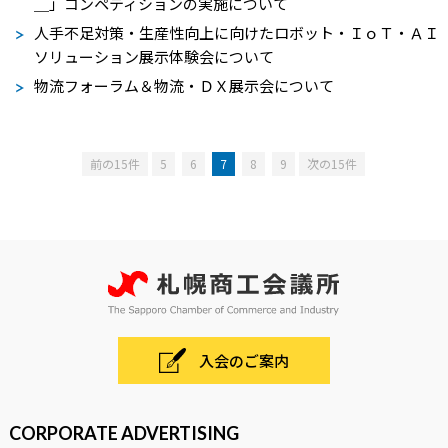
＿」コンペティションの実施について
人手不足対策・生産性向上に向けたロボット・ＩｏＴ・ＡＩ
ソリューション展示体験会について
物流フォーラム＆物流・ＤＸ展示会について
前の15件
5
6
7
8
9
次の15件
入会のご案内
CORPORATE ADVERTISING