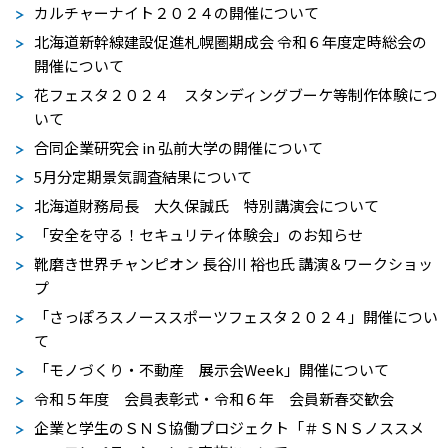
カルチャーナイト２０２４の開催について
北海道新幹線建設促進札幌圏期成会 令和６年度定時総会の
開催について
花フェスタ２０２４ スタンディングブーケ等制作体験につ
いて
合同企業研究会 in 弘前大学の開催について
5月分定期景気調査結果について
北海道財務局長 大久保誠氏 特別講演会について
「安全を守る！セキュリティ体験会」のお知らせ
靴磨き世界チャンピオン 長谷川 裕也氏 講演＆ワークショッ
プ
「さっぽろスノーススポーツフェスタ２０２４」開催につい
て
「モノづくり・不動産 展示会Week」開催について
令和５年度 会員表彰式・令和６年 会員新春交歓会
企業と学生のＳＮＳ協働プロジェクト「＃ＳＮＳノススメ