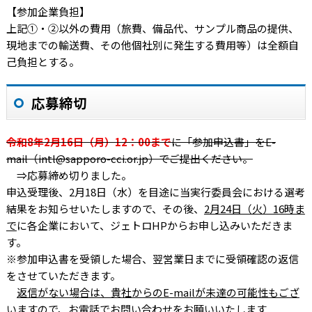
【参加企業負担】
上記①・②以外の費用（旅費、備品代、サンプル商品の提供、
現地までの輸送費、その他個社別に発生する費用等）は全額自
己負担とする。
応募締切
令和8年2月16日（月）12：00まで
に「参加申込書」をE-
mail（intl@sapporo-cci.or.jp）でご提出ください。
⇒応募締め切りました。
申込受理後、2月18日（水）を目途に当実行委員会における選考
結果をお知らせいたしますので、その後、
2月24日（火）16時ま
で
に各企業において、ジェトロHPからお申し込みいただきま
す。
※参加申込書を受領した場合、翌営業日までに受領確認の返信
をさせていただきます。
返信がない場合は、貴社からのE-mailが未達の可能性もござ
いますので、お電話でお問い合わせをお願いいたします