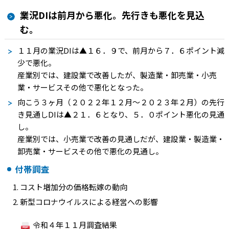
業況DIは前月から悪化。先行きも悪化を見込
む。
１１月の業況
DI
は
▲
１６．９で、前月から７．６ポイント減
少で悪化。
産業別では、建設業で改善したが、製造業・卸売業・小売
業・サービスその他で悪化となった。
向こう３ヶ月（２０２２年１２月～２０２３年２月）の先行
き見通し
DI
は
▲
２１．６となり、５．０ポイント悪化の見通
し。
産業別では、小売業で改善の見通しだが、建設業・製造業・
卸売業・サービスその他で悪化の見通し。
付帯調査
コスト増加分の価格転嫁の動向
新型コロナウイルスによる経営への影響
令和４年１１月調査結果