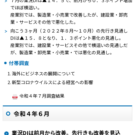
７月の業況
DI
は
▲１４．５
で、前月から０．３ポイント増加
でほぼ横這い。
産業別では、製造業・小売業で改善したが、建設業・卸売
業・サービスその他で悪化した。
向こう３ヶ月（２０２２年８月～１０月）の先行き見通し
DI
は
▲１５．８
となり、１．３ポイント悪化の見通し。
産業別では、建設業・サービスその他で横這いの見通しだ
が、製造業・卸売業・小売業・では悪化の見通し。
付帯調査
海外にビジネスの展開について
新型コロナウイルスによる経営への影響
令和４年７月調査結果
令和４年６月
業況DIは前月から改善。先行きも改善を見込